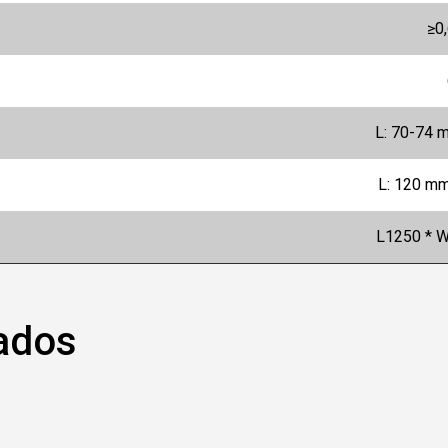
≥0
L: 70-74 
L: 120 m
L1250 * 
ados