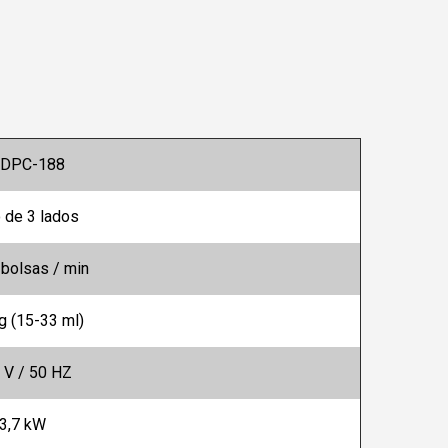
DPC-188
o de 3 lados
bolsas / min
g (15-33 ml)
 V / 50 HZ
3,7 kW