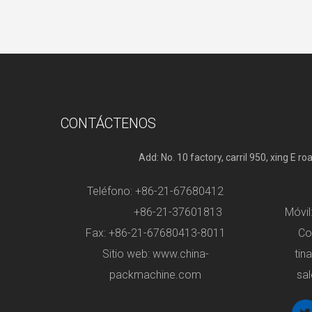
CONTÁCTENOS
Add: No. 10 factory, carril 950, xing E r
Teléfono: +86-21-67680412
+86-21-37601813
Móvi
Fax: +86-21-67680413-8011
Co
Sitio web: www.china-
tin
packmachine.com
sa