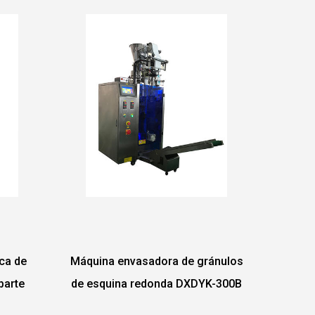
a de gránulos
Máquina envasadora de gránulos
a DXDYK-300B
de alta velocidad DXDK-80Z