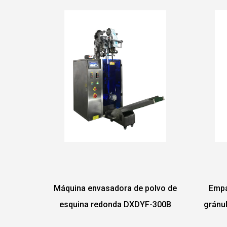
a de polvo de
Empaquetadora automática de
 DXDYF-300B
gránulos con sello de 3 o 4 lados