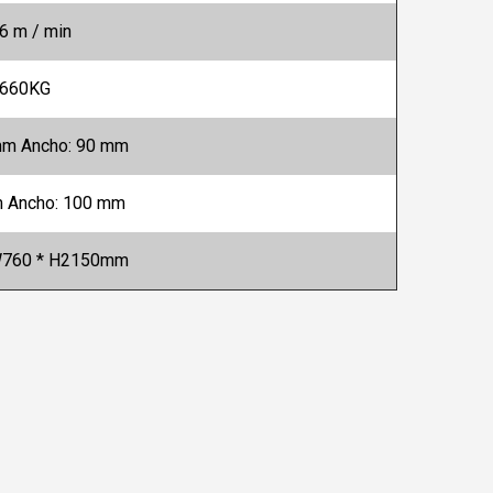
,6 m / min
660KG
mm Ancho: 90 mm
m Ancho: 100 mm
W760 * H2150mm