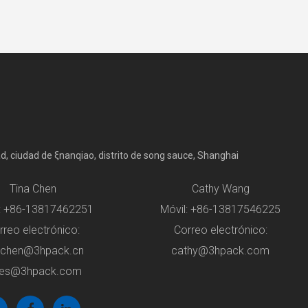
oad, ciudad de ξnanqiao, distrito de song sauce, Shanghai
Tina Chen
Cathy Wang
l: +86-13817462251
Móvil: +86-13817546225
rreo electrónico:
Correo electrónico:
achen@3hpack.cn
cathy@3hpack.com
les@3hpack.com