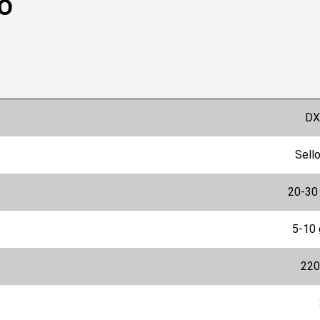
o
DX
Sell
20-30 
5-10 
220