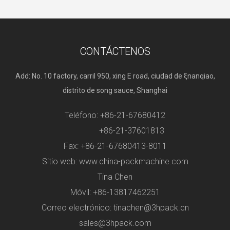
CONTÁCTENOS
Add: No. 10 factory, carril 950, xing E road, ciudad de ξnanqiao,
distrito de song sauce, Shanghai
Teléfono: +86-21-67680412
+86-21-37601813
Fax: +86-21-67680413-8011
Sitio web: www.china-packmachine.com
Tina Chen
Móvil: +86-13817462251
Correo electrónico:
tinachen@3hpack.cn
sales@3hpack.com