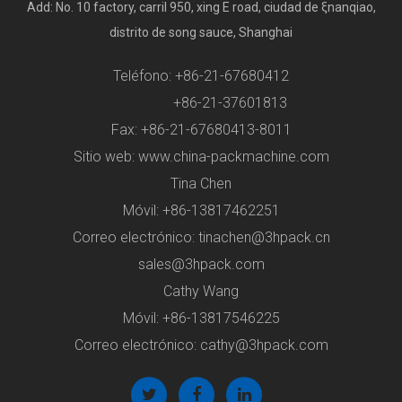
Add: No. 10 factory, carril 950, xing E road, ciudad de ξnanqiao,
distrito de song sauce, Shanghai
Teléfono: +86-21-67680412
+86-21-37601813
Fax: +86-21-67680413-8011
Sitio web: www.china-packmachine.com
Tina Chen
Móvil: +86-13817462251
Correo electrónico:
tinachen@3hpack.cn
sales@3hpack.com
Cathy Wang
Móvil: +86-13817546225
Correo electrónico:
cathy@3hpack.com