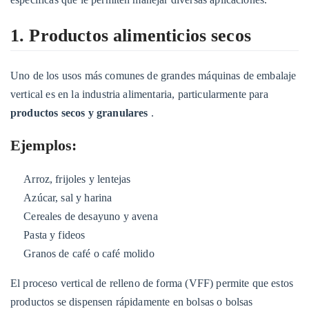
3
3.
1. Productos alimenticios secos
Productos
en
Uno de los usos más comunes de grandes máquinas de embalaje
polvo
vertical es en la industria alimentaria, particularmente para
3.1
productos secos y granulares
.
Ejemplos:
4
Ejemplos:
4.
Alimentos
Arroz, frijoles y lentejas
congelados
Azúcar, sal y harina
4.1
Cereales de desayuno y avena
Ejemplos:
Pasta y fideos
5
Granos de café o café molido
5.
El proceso vertical de relleno de forma (VFF) permite que estos
Líquidos
productos se dispensen rápidamente en bolsas o bolsas