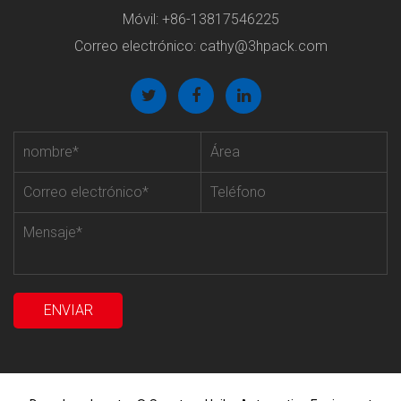
Móvil: +86-13817546225
Correo electrónico:
cathy@3hpack.com