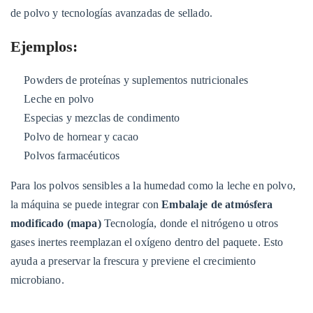
de polvo y tecnologías avanzadas de sellado.
flexibles
10
Ejemplos:
10.
Beneficios
Powders de proteínas y suplementos nutricionales
clave
Leche en polvo
de
Especias y mezclas de condimento
usar
Polvo de hornear y cacao
una
Polvos farmacéuticos
gran
máquina
Para los polvos sensibles a la humedad como la leche en polvo,
de
la máquina se puede integrar con
Embalaje de atmósfera
embalaje
modificado (mapa)
Tecnología, donde el nitrógeno u otros
vertical
gases inertes reemplazan el oxígeno dentro del paquete. Esto
11
ayuda a preservar la frescura y previene el crecimiento
Conclusión
microbiano.