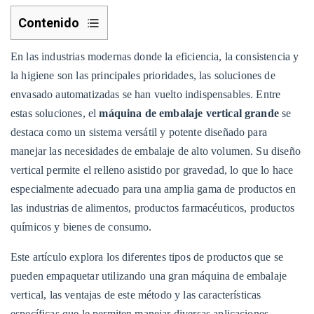
Contenido
1
En las industrias modernas donde la eficiencia, la consistencia y
1.
la higiene son las principales prioridades, las soluciones de
Productos
envasado automatizadas se han vuelto indispensables. Entre
alimenticios
estas soluciones, el
máquina de embalaje vertical grande
se
secos
destaca como un sistema versátil y potente diseñado para
1.1
manejar las necesidades de embalaje de alto volumen. Su diseño
Ejemplos:
vertical permite el relleno asistido por gravedad, lo que lo hace
2
especialmente adecuado para una amplia gama de productos en
2.
las industrias de alimentos, productos farmacéuticos, productos
Snack
químicos y bienes de consumo.
Foods
and
Este artículo explora los diferentes tipos de productos que se
Confitionery
pueden empaquetar utilizando una gran máquina de embalaje
2.1
vertical, las ventajas de este método y las características
Ejemplos:
específicas que le permiten manejar diversas aplicaciones.