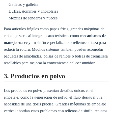
industriales
Galletas y galletas
7.1
Dulces, gommies y chocolates
Ejemplos:
Mezclas de senderos y nueces
8
Para artículos frágiles como papas fritas, grandes máquinas de
8.
embalaje vertical integran características como
mecanismos de
Bienes
manejo suave
y un sinfín especializado o rellenos de taza para
especializados
reducir la rotura. Muchos sistemas también pueden acomodar
y
paquetes de almohadas, bolsas de rehices o bolsas de cremallera
de
resellables para mejorar la conveniencia del consumidor.
consumo
8.1
3. Productos en polvo
Ejemplos:
9
Los productos en polvo presentan desafíos únicos en el
9.
embalaje, como la generación de polvo, el flujo desigual y la
Formatos
necesidad de una dosis precisa. Grandes máquinas de embalaje
de
vertical abordan estos problemas con rellenos de sinfín, recintos
embalaje